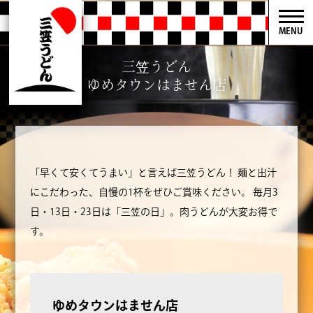
MENU
三笠うどん
ゆめタウンはません店
「早くて安くてうまい」と言えば三笠うどん！
麺と出汁
にこだわった、自慢の1杯をぜひご賞味ください。
毎月3
日・13日・23日は「三笠の日」。肉うどんが大変お得で
す。
ゆめタウンはません店