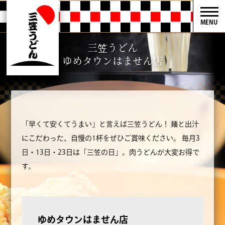
MENU
三笠うどん
ゆめタウンはません店
「早くて安くてうまい」と言えば三笠うどん！
麺と出汁
にこだわった、自慢の1杯をぜひご賞味ください。
毎月3
日・13日・23日は「三笠の日」。肉うどんが大変お得で
す。
ゆめタウンはません店